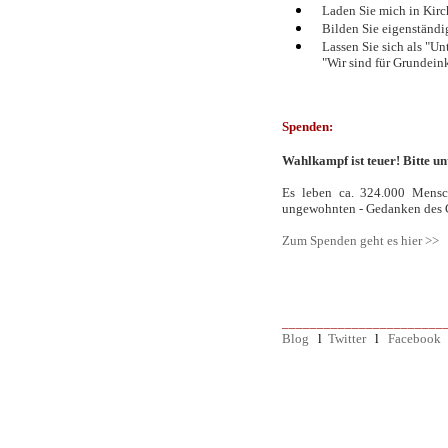
Laden Sie mich in Kirc
Bilden Sie eigenständi
Lassen Sie sich als "Un
"Wir sind für Grundein
Spenden:
Wahlkampf ist teuer!
Bitte
un
Es leben ca. 324.000 Mensch
ungewohnten - Gedanken des G
Zum Spenden geht es hier >>
_______________________
Blog
l
Twitter
l
Facebook