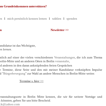
zum Grundeinkommen unterstützen?
en
l
mich persönlich kennen lernen
l
wählen
l
spenden
en
Newsletter >>
didatur ist das Wichtigste,
en
lernen.
nlich auf einer der vielen verschiedenen
Veranstaltungen
, die ich zum Thema
erlin-Mitte und an anderen Orten in Berlin
veranstalte
,
nd anderen in den daran anknüpfenden freien Gesprächen
e Termine, diese Seite und den mit meiner Kandidatur verknüpften Impulse
d "
Bürgerbewegung
" zur Wahl an andere Menschen in Berlin-Mitte weiter.
Termine s. hier >>
anstaltungsorte in Berlin Mitte kennen, die wir für weitere Vorträge und
 könnten, geben Sie uns bitte Bescheid.
urck@yahoo.com