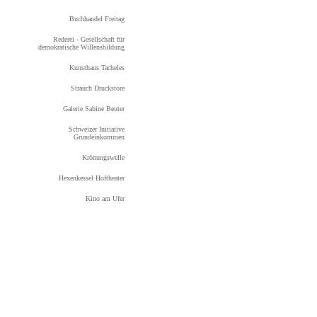
Buchhandel Freitag
Rederei - Gesellschaft für
demokratische Willensbildung
Kunsthaus Tacheles
Strauch Druckstore
Galerie Sabine Beuter
Schweizer Initiative
Grundeinkommen
Krönungswelle
Hexenkessel Hoftheater
Kino am Ufer