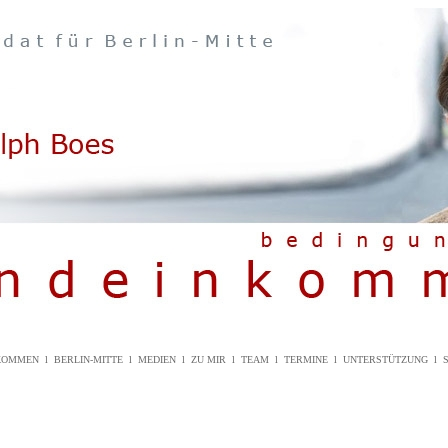
NKOMMEN
l
BERLIN-MITTE
l
MEDIEN
l
ZU MIR
l
TEAM
l
TERMINE
l
UNTERSTÜTZUNG
l